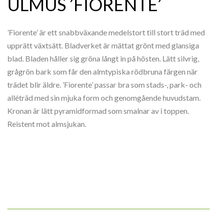
ULMUS ’FIORENTE’
’Fiorente’ är ett snabbväxande medelstort till stort träd med
upprätt växtsätt. Bladverket är mättat grönt med glansiga
blad. Bladen håller sig gröna långt in på hösten. Lätt silvrig,
grågrön bark som får den almtypiska rödbruna färgen när
trädet blir äldre. ’Fiorente’ passar bra som stads-, park- och
alléträd med sin mjuka form och genomgående huvudstam.
Kronan är lätt pyramidformad som smalnar av i toppen.
Reistent mot almsjukan.