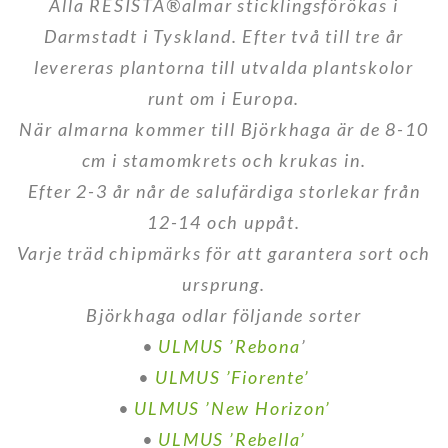
Alla RESISTA®almar sticklingsförökas i
Darmstadt i Tyskland. Efter två till tre år
levereras plantorna till utvalda plantskolor
runt om i Europa.
När almarna kommer till Björkhaga är de 8-10
cm i stamomkrets och krukas in.
Efter 2-3 år når de salufärdiga storlekar från
12-14 och uppåt.
Varje träd chipmärks för att garantera sort och
ursprung.
Björkhaga odlar följande sorter
•
ULMUS ’Rebona
’
•
ULMUS ’Fiorente’
•
ULMUS ’New Horizon’
•
ULMUS ’Rebella’