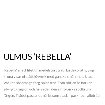
ULMUS ’REBELLA’
’Rebella’ är ett litet till medelstort träd. En dekorativ, yvig
krona visar ett tätt lövverk med ganska små, smala blad.
Vacker rödorange färg på hösten. Från början är barken
silvrigt grågrön och får sedan den almtypiska rödbruna
färgen. Trädet passar utmärkt som stads-, park- och alléträd.